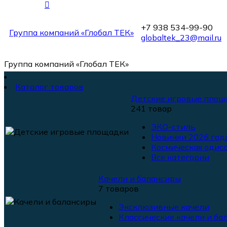
+7 938 534-99-90
Группа компаний «Глобал ТЕК»
globaltek_23@mail.ru
Группа компаний «Глобал ТЕК»
Каталог товаров
Детские игровые площ
241 товар
ЭКО-стиль
Новинки 2026 года
Космическая одисс
Все категории
Качели и балансиры
7 товаров
Эксклюзивные качели
Классические качели и ба