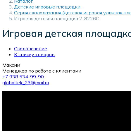
Каталог
Детские игровые площадки
Серия скалолазания (детская игровая уличная п
Игровая детская площадка 2-8226C
Игровая детская площадк
Скалолазание
К списку товаров
Максим
Менеджер по работе с клиентами
+7 938 534-99-90
globaltek_23@mail.ru
10-й тренажер в подарок!