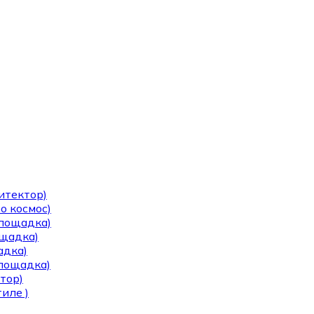
итектор)
о космос)
площадка)
ощадка)
адка)
площадка)
тор)
иле )