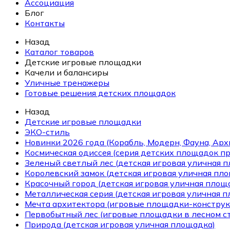
Ассоциация
Блог
Контакты
Назад
Каталог товаров
Детские игровые площадки
Качели и балансиры
Уличные тренажеры
Готовые решения детских площадок
Назад
Детские игровые площадки
ЭКО-стиль
Новинки 2026 года (Корабль, Модерн, Фауна, Арх
Космическая одиссея (серия детских площадок пр
Зеленый светлый лес (детская игровая уличная 
Королевский замок (детская игровая уличная пл
Красочный город (детская игровая уличная площ
Металлическая серия (детская игровая уличная 
Мечта архитектора (игровые площадки-конструк
Первобытный лес (игровые площадки в лесном ст
Природа (детская игровая уличная площадка)