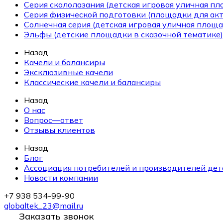
Серия скалолазания (детская игровая уличная п
Серия физической подготовки (площадки для ак
Солнечная серия (детская игровая уличная площа
Эльфы (детские площадки в сказочной тематике)
Назад
Качели и балансиры
Эксклюзивные качели
Классические качели и балансиры
Назад
О нас
Вопрос—ответ
Отзывы клиентов
Назад
Блог
Ассоциация потребителей и производителей дет
Новости компании
+7 938 534-99-90
globaltek_23@mail.ru
Заказать звонок