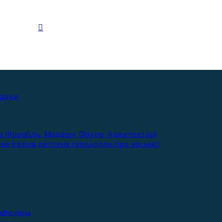
адки
 (Корабль, Модерн, Фауна, Архитектор)
ея (серия детских площадок про космос)
лансиры