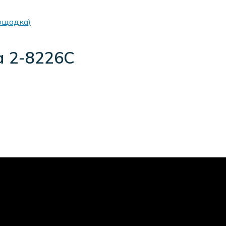
лощадка)
а 2-8226C