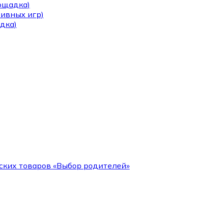
лощадка)
тивных игр)
дка)
ских товаров «Выбор родителей»