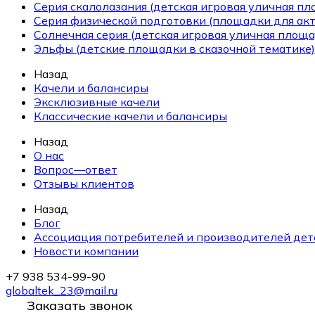
Серия скалолазания (детская игровая уличная п
Серия физической подготовки (площадки для ак
Солнечная серия (детская игровая уличная площа
Эльфы (детские площадки в сказочной тематике)
Назад
Качели и балансиры
Эксклюзивные качели
Классические качели и балансиры
Назад
О нас
Вопрос—ответ
Отзывы клиентов
Назад
Блог
Ассоциация потребителей и производителей дет
Новости компании
+7 938 534-99-90
globaltek_23@mail.ru
Заказать звонок