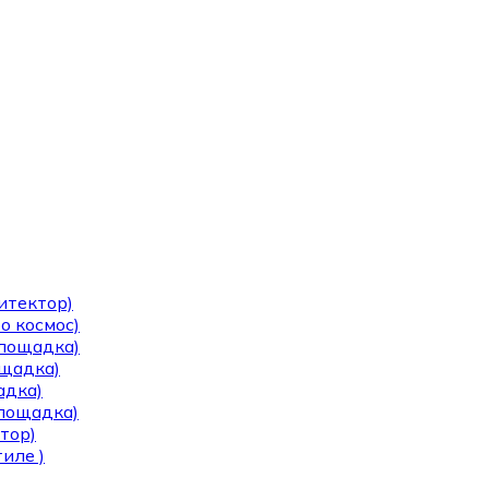
итектор)
о космос)
площадка)
ощадка)
адка)
площадка)
тор)
иле )