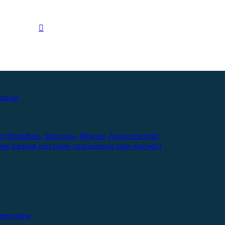
адки
 (Корабль, Модерн, Фауна, Архитектор)
ея (серия детских площадок про космос)
лансиры