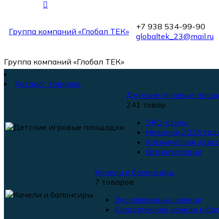
+7 938 534-99-90
Группа компаний «Глобал ТЕК»
globaltek_23@mail.ru
Группа компаний «Глобал ТЕК»
Каталог товаров
Детские игровые площ
241 товар
ЭКО-стиль
Новинки 2026 года
Космическая одисс
Все категории
Качели и балансиры
7 товаров
Эксклюзивные качели
Классические качели и ба