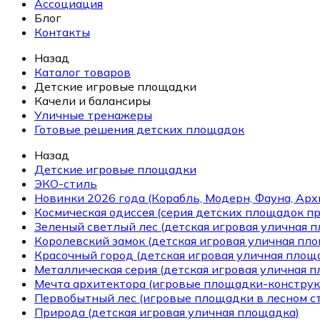
Ассоциация
Блог
Контакты
Назад
Каталог товаров
Детские игровые площадки
Качели и балансиры
Уличные тренажеры
Готовые решения детских площадок
Назад
Детские игровые площадки
ЭКО-стиль
Новинки 2026 года (Корабль, Модерн, Фауна, Арх
Космическая одиссея (серия детских площадок пр
Зеленый светлый лес (детская игровая уличная 
Королевский замок (детская игровая уличная пл
Красочный город (детская игровая уличная площ
Металлическая серия (детская игровая уличная 
Мечта архитектора (игровые площадки-конструк
Первобытный лес (игровые площадки в лесном ст
Природа (детская игровая уличная площадка)