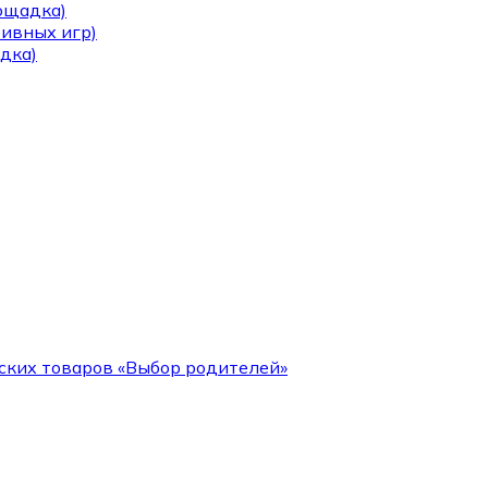
лощадка)
тивных игр)
дка)
ских товаров «Выбор родителей»