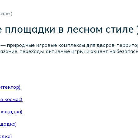
иле )
 площадки в лесном стиле 
 — природные игровые комплексы для дворов, террито
лазание, переходы, активные игры) и акцент на безоп
итектор)
о космос)
площадка)
ощадка)
адка)