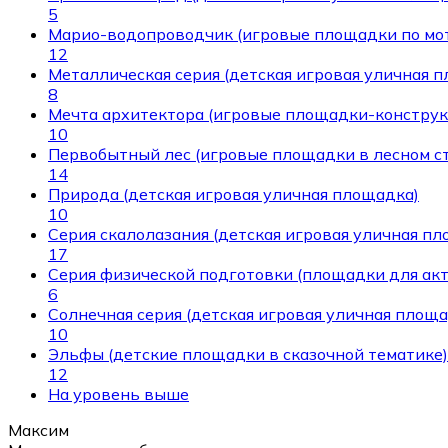
5
Марио-водопроводчик (игровые площадки по мо
12
Металлическая серия (детская игровая уличная 
8
Мечта архитектора (игровые площадки-конструк
10
Первобытный лес (игровые площадки в лесном ст
14
Природа (детская игровая уличная площадка)
10
Серия скалолазания (детская игровая уличная п
17
Серия физической подготовки (площадки для ак
6
Солнечная серия (детская игровая уличная площа
10
Эльфы (детские площадки в сказочной тематике)
12
На уровень выше
Максим