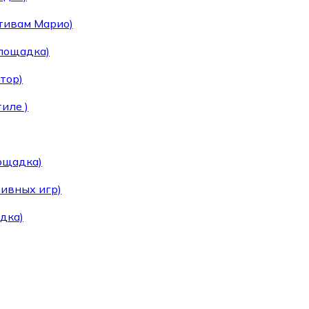
тивам Марио)
площадка)
тор)
иле )
лощадка)
тивных игр)
дка)