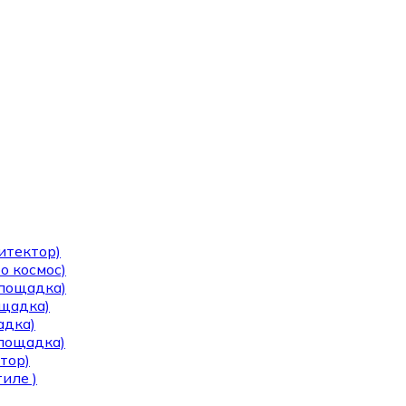
итектор)
о космос)
площадка)
ощадка)
адка)
площадка)
тор)
иле )