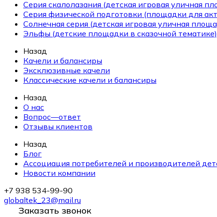
Серия скалолазания (детская игровая уличная п
Серия физической подготовки (площадки для ак
Солнечная серия (детская игровая уличная площа
Эльфы (детские площадки в сказочной тематике)
Назад
Качели и балансиры
Эксклюзивные качели
Классические качели и балансиры
Назад
О нас
Вопрос—ответ
Отзывы клиентов
Назад
Блог
Ассоциация потребителей и производителей дет
Новости компании
+7 938 534-99-90
globaltek_23@mail.ru
Заказать звонок