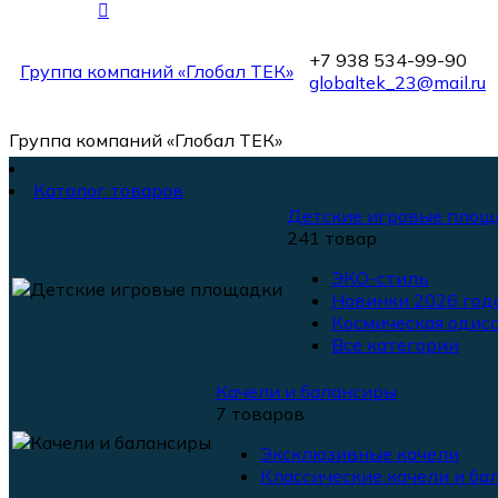
+7 938 534-99-90
Группа компаний «Глобал ТЕК»
globaltek_23@mail.ru
Группа компаний «Глобал ТЕК»
Каталог товаров
Детские игровые площ
241 товар
ЭКО-стиль
Новинки 2026 года
Космическая одисс
Все категории
Качели и балансиры
7 товаров
Эксклюзивные качели
Классические качели и ба