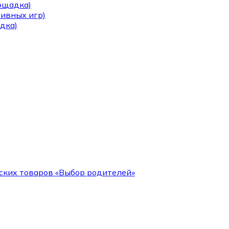
лощадка)
тивных игр)
дка)
ских товаров «Выбор родителей»