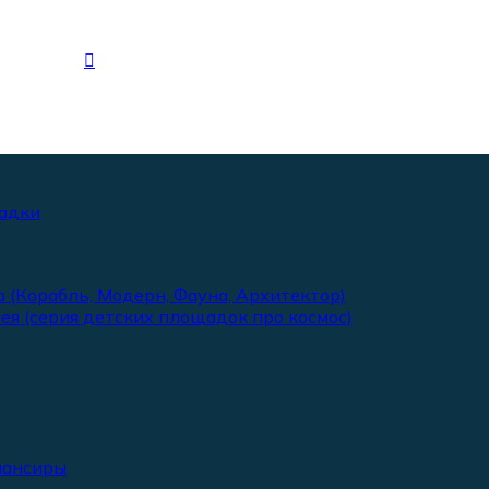
адки
 (Корабль, Модерн, Фауна, Архитектор)
ея (серия детских площадок про космос)
лансиры