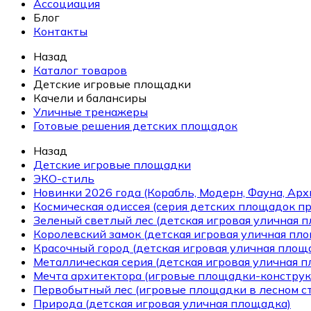
Ассоциация
Блог
Контакты
Назад
Каталог товаров
Детские игровые площадки
Качели и балансиры
Уличные тренажеры
Готовые решения детских площадок
Назад
Детские игровые площадки
ЭКО-стиль
Новинки 2026 года (Корабль, Модерн, Фауна, Арх
Космическая одиссея (серия детских площадок пр
Зеленый светлый лес (детская игровая уличная 
Королевский замок (детская игровая уличная пл
Красочный город (детская игровая уличная площ
Металлическая серия (детская игровая уличная 
Мечта архитектора (игровые площадки-конструк
Первобытный лес (игровые площадки в лесном ст
Природа (детская игровая уличная площадка)