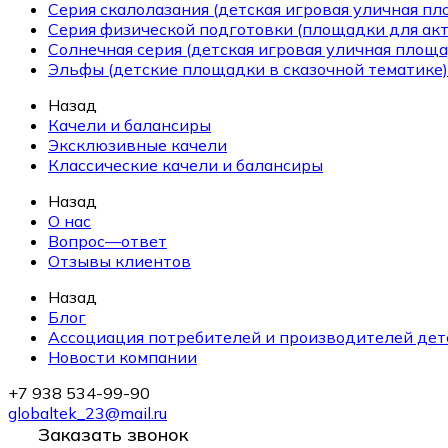
Серия скалолазания (детская игровая уличная п
Серия физической подготовки (площадки для ак
Солнечная серия (детская игровая уличная площа
Эльфы (детские площадки в сказочной тематике)
Назад
Качели и балансиры
Эксклюзивные качели
Классические качели и балансиры
Назад
О нас
Вопрос—ответ
Отзывы клиентов
Назад
Блог
Ассоциация потребителей и производителей дет
Новости компании
+7 938 534-99-90
globaltek_23@mail.ru
Заказать звонок