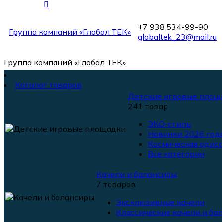
+7 938 534-99-90
Группа компаний «Глобал ТЕК»
globaltek_23@mail.ru
Группа компаний «Глобал ТЕК»
Каталог товаров
Детские игровые площ
241 товар
ЭКО-стиль
Новинки 2026 года
Космическая одисс
Все категории
Качели и балансиры
7 товаров
Эксклюзивные качели
Классические качели и ба