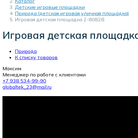
Каталог
Детские игровые площадки
Природа (детская игровая уличная площадка)
Игровая детская площадка 2-8082B
Игровая детская площадк
Природа
К списку товаров
Максим
Менеджер по работе с клиентами
+7 938 534-99-90
globaltek_23@mail.ru
10-й тренажер в подарок!