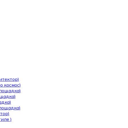
итектор)
о космос)
площадка)
ощадка)
адка)
площадка)
тор)
иле )