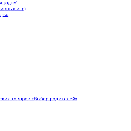
лощадка)
тивных игр)
дка)
ских товаров «Выбор родителей»