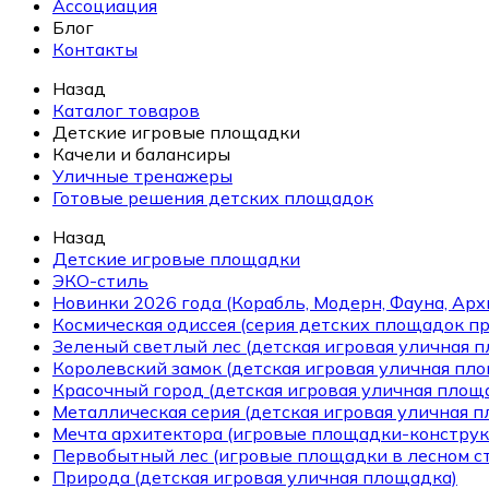
Ассоциация
Блог
Контакты
Назад
Каталог товаров
Детские игровые площадки
Качели и балансиры
Уличные тренажеры
Готовые решения детских площадок
Назад
Детские игровые площадки
ЭКО-стиль
Новинки 2026 года (Корабль, Модерн, Фауна, Арх
Космическая одиссея (серия детских площадок пр
Зеленый светлый лес (детская игровая уличная 
Королевский замок (детская игровая уличная пл
Красочный город (детская игровая уличная площ
Металлическая серия (детская игровая уличная 
Мечта архитектора (игровые площадки-конструк
Первобытный лес (игровые площадки в лесном ст
Природа (детская игровая уличная площадка)