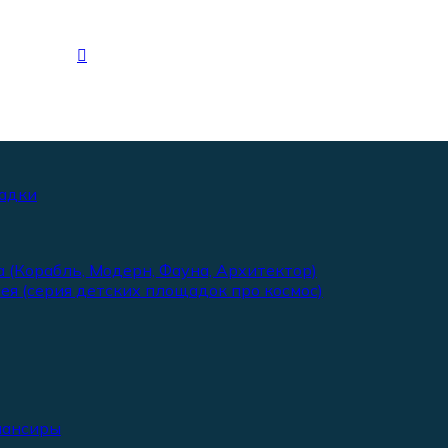
адки
 (Корабль, Модерн, Фауна, Архитектор)
ея (серия детских площадок про космос)
лансиры