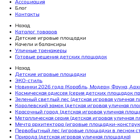
Ассоциация
Блог
Контакты
Назад
Каталог товаров
Детские игровые площадки
Качели и балансиры
Уличные тренажеры
Готовые решения детских площадок
Назад
Детские игровые площадки
ЭКО-стиль
Новинки 2026 года (Корабль, Модерн, Фауна, Арх
Космическая одиссея (серия детских площадок пр
Зеленый светлый лес (детская игровая уличная 
Королевский замок (детская игровая уличная пл
Красочный город (детская игровая уличная площ
Металлическая серия (детская игровая уличная 
Мечта архитектора (игровые площадки-конструк
Первобытный лес (игровые площадки в лесном ст
Природа (детская игровая уличная площадка)