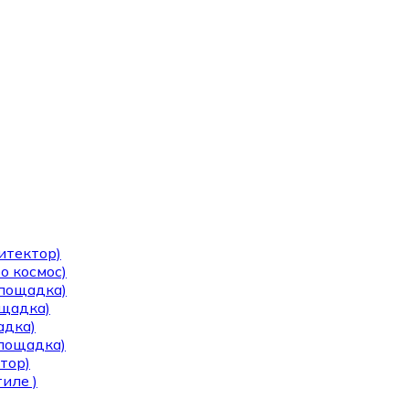
итектор)
о космос)
площадка)
ощадка)
адка)
площадка)
тор)
иле )