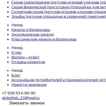
Серия скалолазания (детская игровая уличная п
Серия физической подготовки (площадки для ак
Солнечная серия (детская игровая уличная площа
Эльфы (детские площадки в сказочной тематике)
Назад
Качели и балансиры
Эксклюзивные качели
Классические качели и балансиры
Назад
О нас
Вопрос—ответ
Отзывы клиентов
Назад
Блог
Ассоциация потребителей и производителей дет
Новости компании
+7 938 534-99-90
globaltek_23@mail.ru
Заказать звонок