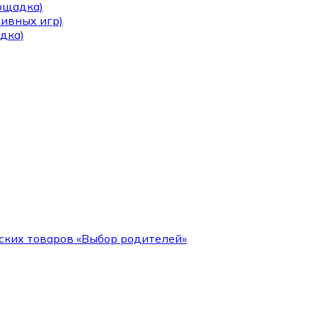
лощадка)
тивных игр)
дка)
ских товаров «Выбор родителей»