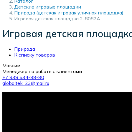
Каталог
Детские игровые площадки
Природа (детская игровая уличная площадка)
Игровая детская площадка 2-8082A
Игровая детская площадк
Природа
К списку товаров
Максим
Менеджер по работе с клиентами
+7 938 534-99-90
globaltek_23@mail.ru
10-й тренажер в подарок!