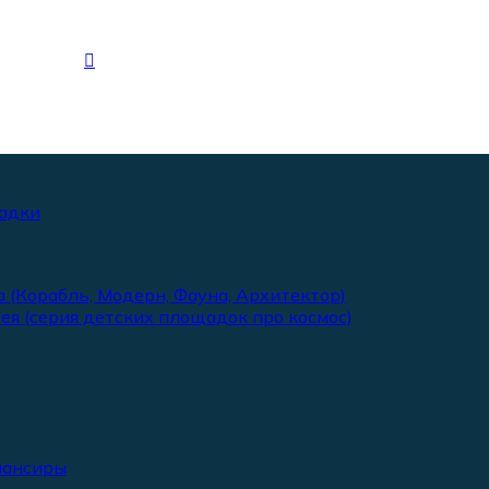
адки
 (Корабль, Модерн, Фауна, Архитектор)
ея (серия детских площадок про космос)
лансиры