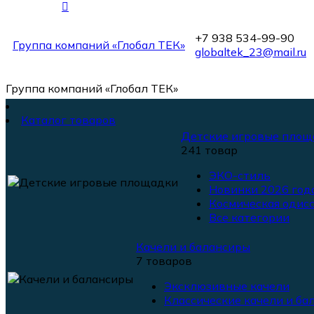
+7 938 534-99-90
Группа компаний «Глобал ТЕК»
globaltek_23@mail.ru
Группа компаний «Глобал ТЕК»
Каталог товаров
Детские игровые площ
241 товар
ЭКО-стиль
Новинки 2026 года
Космическая одисс
Все категории
Качели и балансиры
7 товаров
Эксклюзивные качели
Классические качели и ба