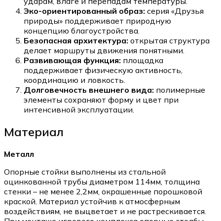
ударам, влаге и перепадам температуры.
Эко-ориентированный образ:
серия «Друзья
природы» поддерживает природную
концепцию благоустройства.
Безопасная архитектура:
открытая структура
делает маршруты движения понятными.
Развивающая функция:
площадка
поддерживает физическую активность,
координацию и ловкость.
Долговечность внешнего вида:
полимерные
элементы сохраняют форму и цвет при
интенсивной эксплуатации.
Материал
Металл
Опорные стойки выполнены из стальной
оцинкованной трубы диаметром 114мм, толщина
стенки – не менее 2,2мм, окрашенные порошковой
краской. Материал устойчив к атмосферным
воздействиям, не выцветает и не растрескивается.
При монтаже игрового комплекса опорные столбы