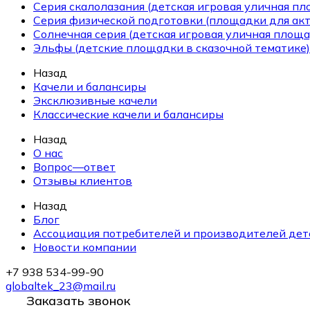
Серия скалолазания (детская игровая уличная п
Серия физической подготовки (площадки для ак
Солнечная серия (детская игровая уличная площа
Эльфы (детские площадки в сказочной тематике)
Назад
Качели и балансиры
Эксклюзивные качели
Классические качели и балансиры
Назад
О нас
Вопрос—ответ
Отзывы клиентов
Назад
Блог
Ассоциация потребителей и производителей дет
Новости компании
+7 938 534-99-90
globaltek_23@mail.ru
Заказать звонок