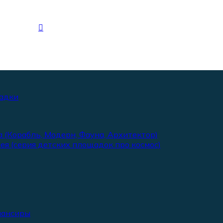
адки
 (Корабль, Модерн, Фауна, Архитектор)
ея (серия детских площадок про космос)
лансиры