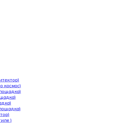
итектор)
о космос)
площадка)
ощадка)
адка)
площадка)
тор)
иле )