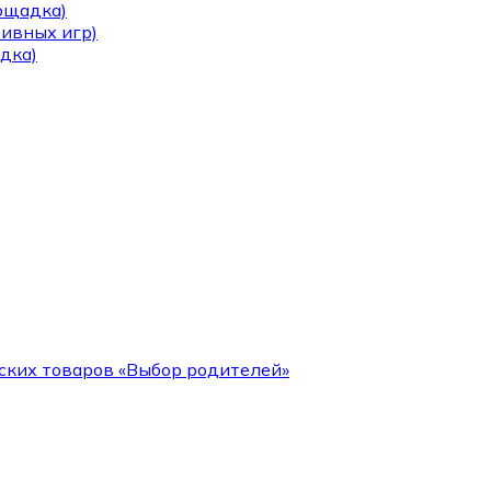
лощадка)
тивных игр)
дка)
ских товаров «Выбор родителей»