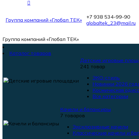
+7 938 534-99-90
Группа компаний «Глобал ТЕК»
globaltek_23@mail.ru
Группа компаний «Глобал ТЕК»
Каталог товаров
Детские игровые площ
241 товар
ЭКО-стиль
Новинки 2026 года
Космическая одисс
Все категории
Качели и балансиры
7 товаров
Эксклюзивные качели
Классические качели и ба