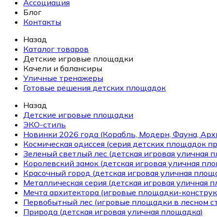
Ассоциация
Блог
Контакты
Назад
Каталог товаров
Детские игровые площадки
Качели и балансиры
Уличные тренажеры
Готовые решения детских площадок
Назад
Детские игровые площадки
ЭКО-стиль
Новинки 2026 года (Корабль, Модерн, Фауна, Арх
Космическая одиссея (серия детских площадок пр
Зеленый светлый лес (детская игровая уличная 
Королевский замок (детская игровая уличная пл
Красочный город (детская игровая уличная площ
Металлическая серия (детская игровая уличная 
Мечта архитектора (игровые площадки-конструк
Первобытный лес (игровые площадки в лесном ст
Природа (детская игровая уличная площадка)