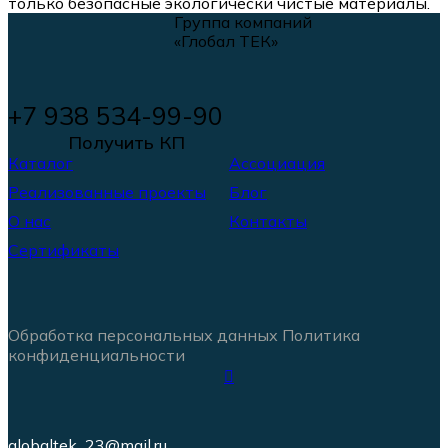
только безопасные экологически чистые материалы.
Группа компаний
«Глобал ТЕК»
+7 938 534-99-90
Получить КП
Каталог
Ассоциация
Реализованные проекты
Блог
О нас
Контакты
Сертификаты
Обработка персональных данных
Политика
конфиденциальности
globaltek_23@mail.ru