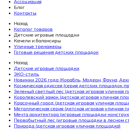
Ассоциация
Блог
Контакты
Назад
Каталог товаров
Детские игровые площадки
Качели и балансиры
Уличные тренажеры
Готовые решения детских площадок
Назад
Детские игровые площадки
ЭКО-стиль
Новинки 2026 года (Корабль, Модерн, Фауна, Арх
Космическая одиссея (серия детских площадок пр
Зеленый светлый лес (детская игровая уличная 
Королевский замок (детская игровая уличная пл
Красочный город (детская игровая уличная площ
Металлическая серия (детская игровая уличная 
Мечта архитектора (игровые площадки-конструк
Первобытный лес (игровые площадки в лесном ст
Природа (детская игровая уличная площадка)