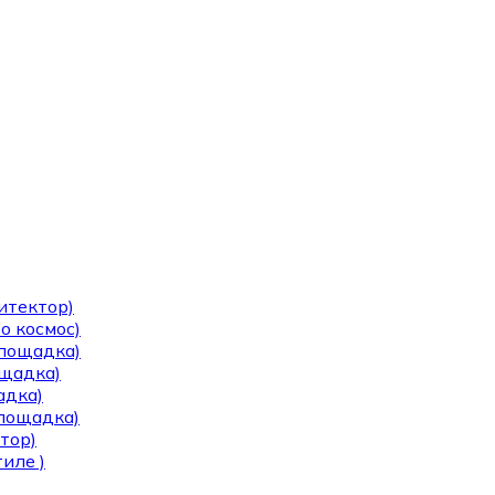
итектор)
о космос)
площадка)
ощадка)
адка)
площадка)
тор)
иле )