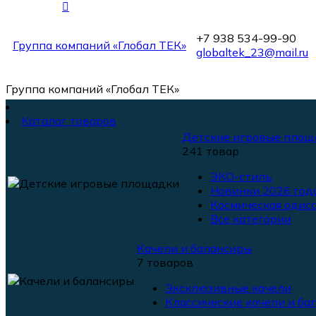
+7 938 534-99-90
Группа компаний «Глобал ТЕК»
globaltek_23@mail.ru
Группа компаний «Глобал ТЕК»
Каталог товаров
Детские игровые площ
241 товар
ЭКО-стиль
Новинки 2026 года
Космическая одисс
Все категории
Качели и балансиры
7 товаров
Эксклюзивные качели
Классические качели и ба