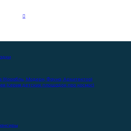
адки
 (Корабль, Модерн, Фауна, Архитектор)
ея (серия детских площадок про космос)
лансиры