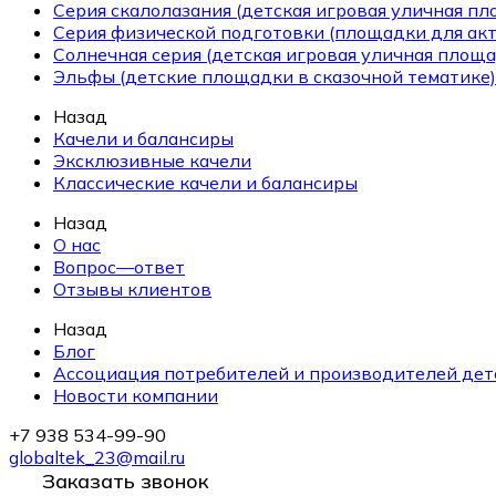
Серия скалолазания (детская игровая уличная п
Серия физической подготовки (площадки для ак
Солнечная серия (детская игровая уличная площа
Эльфы (детские площадки в сказочной тематике)
Назад
Качели и балансиры
Эксклюзивные качели
Классические качели и балансиры
Назад
О нас
Вопрос—ответ
Отзывы клиентов
Назад
Блог
Ассоциация потребителей и производителей дет
Новости компании
+7 938 534-99-90
globaltek_23@mail.ru
Заказать звонок