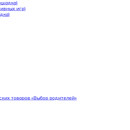
лощадка)
тивных игр)
дка)
ских товаров «Выбор родителей»