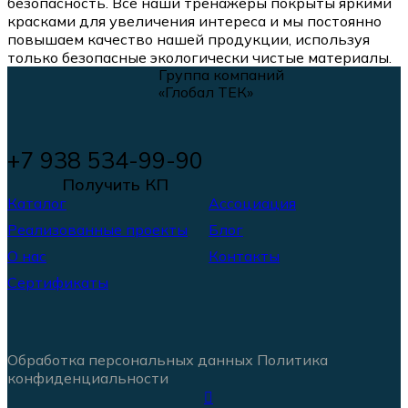
безопасность. Все наши тренажеры покрыты яркими
красками для увеличения интереса и мы постоянно
повышаем качество нашей продукции, используя
только безопасные экологически чистые материалы.
Группа компаний
«Глобал ТЕК»
+7 938 534-99-90
Получить КП
Каталог
Ассоциация
Реализованные проекты
Блог
О нас
Контакты
Сертификаты
Обработка персональных данных
Политика
конфиденциальности