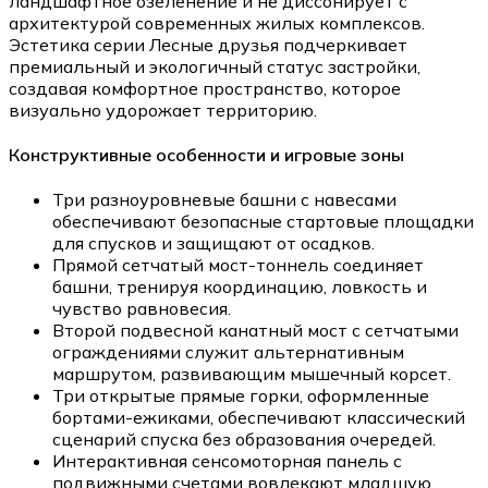
ландшафтное озеленение и не диссонирует с
архитектурой современных жилых комплексов.
Эстетика серии Лесные друзья подчеркивает
премиальный и экологичный статус застройки,
создавая комфортное пространство, которое
визуально удорожает территорию.
Конструктивные особенности и игровые зоны
Три разноуровневые башни с навесами
обеспечивают безопасные стартовые площадки
для спусков и защищают от осадков.
Прямой сетчатый мост-тоннель соединяет
башни, тренируя координацию, ловкость и
чувство равновесия.
Второй подвесной канатный мост с сетчатыми
ограждениями служит альтернативным
маршрутом, развивающим мышечный корсет.
Три открытые прямые горки, оформленные
бортами-ежиками, обеспечивают классический
сценарий спуска без образования очередей.
Интерактивная сенсомоторная панель с
подвижными счетами вовлекают младшую