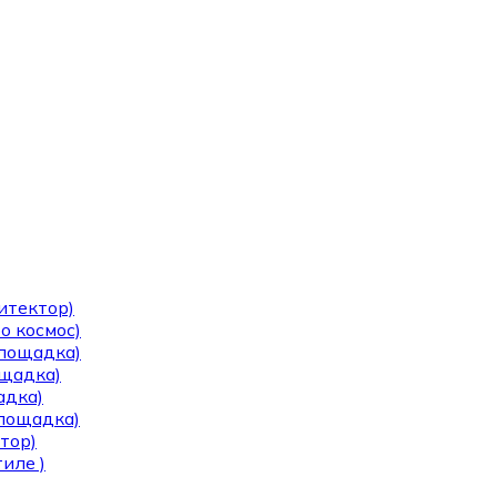
итектор)
о космос)
площадка)
ощадка)
адка)
площадка)
тор)
иле )