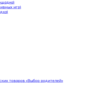
лощадка)
тивных игр)
дка)
ских товаров «Выбор родителей»