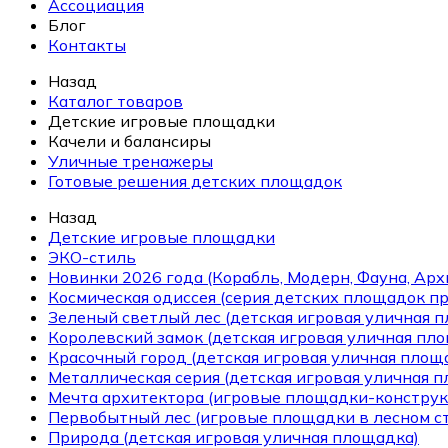
Ассоциация
Блог
Контакты
Назад
Каталог товаров
Детские игровые площадки
Качели и балансиры
Уличные тренажеры
Готовые решения детских площадок
Назад
Детские игровые площадки
ЭКО-стиль
Новинки 2026 года (Корабль, Модерн, Фауна, Арх
Космическая одиссея (серия детских площадок пр
Зеленый светлый лес (детская игровая уличная 
Королевский замок (детская игровая уличная пл
Красочный город (детская игровая уличная площ
Металлическая серия (детская игровая уличная 
Мечта архитектора (игровые площадки-конструк
Первобытный лес (игровые площадки в лесном ст
Природа (детская игровая уличная площадка)