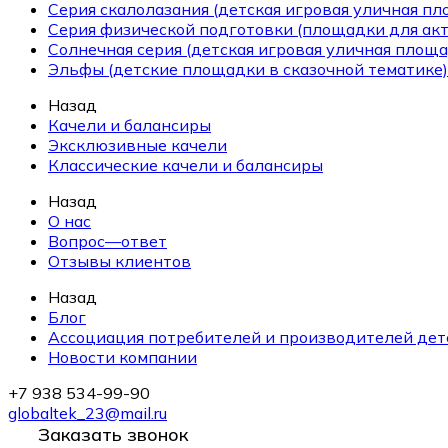
Серия скалолазания (детская игровая уличная п
Серия физической подготовки (площадки для ак
Солнечная серия (детская игровая уличная площа
Эльфы (детские площадки в сказочной тематике)
Назад
Качели и балансиры
Эксклюзивные качели
Классические качели и балансиры
Назад
О нас
Вопрос—ответ
Отзывы клиентов
Назад
Блог
Ассоциация потребителей и производителей дет
Новости компании
+7 938 534-99-90
globaltek_23@mail.ru
Заказать звонок