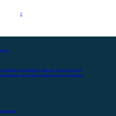
адки
 (Корабль, Модерн, Фауна, Архитектор)
ея (серия детских площадок про космос)
лансиры